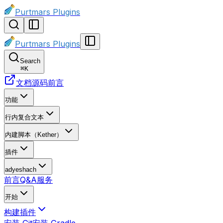
Purtmars Plugins
Purtmars Plugins
Search
⌘
K
文档源码
前言
功能
行内复合文本
内建脚本（Kether）
插件
adyeshach
前言
Q&A
服务
开始
构建插件