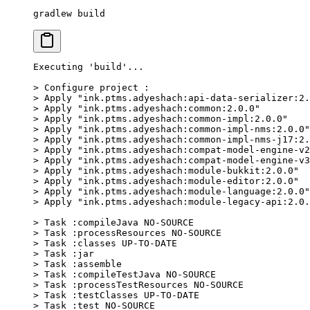
gradlew
 build
Executing
 'build'...
>
 Configure project 
:
>
 Apply 
"ink.ptms.adyeshach:api-data-serializer:2.
>
 Apply 
"ink.ptms.adyeshach:common:2.0.0"
>
 Apply 
"ink.ptms.adyeshach:common-impl:2.0.0"
>
 Apply 
"ink.ptms.adyeshach:common-impl-nms:2.0.0"
>
 Apply 
"ink.ptms.adyeshach:common-impl-nms-j17:2.
>
 Apply 
"ink.ptms.adyeshach:compat-model-engine-v2
>
 Apply 
"ink.ptms.adyeshach:compat-model-engine-v3
>
 Apply 
"ink.ptms.adyeshach:module-bukkit:2.0.0"
>
 Apply 
"ink.ptms.adyeshach:module-editor:2.0.0"
>
 Apply 
"ink.ptms.adyeshach:module-language:2.0.0"
>
 Apply 
"ink.ptms.adyeshach:module-legacy-api:2.0.
>
 Task :compileJava NO-SOURCE
>
 Task :processResources NO-SOURCE
>
 Task :classes UP-TO-DATE
>
 Task :jar
>
 Task :assemble
>
 Task :compileTestJava NO-SOURCE
>
 Task :processTestResources NO-SOURCE
>
 Task :testClasses UP-TO-DATE
>
 Task :test NO-SOURCE