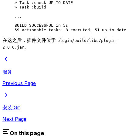
>
 Task :check UP-TO-DATE
>
 Task :build
...
BUILD
 SUCCESSFUL
 in
 5s
59
 actionable
 tasks:
 8
 executed,
 51
 up-to-date
在这之后，插件文件位于
plugin/build/libs/plugin-
。
2.0.0.jar
服务
Previous Page
安装 Git
Next Page
On this page